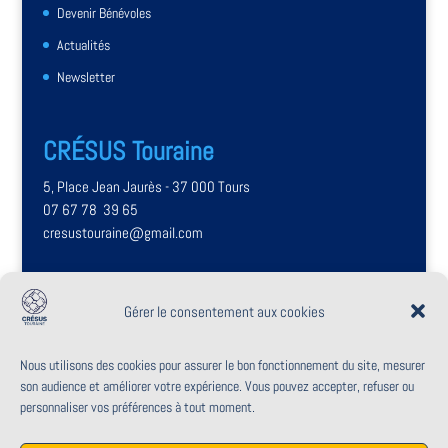
Devenir Bénévoles
Actualités
Newsletter
CRÉSUS Touraine
5, Place Jean Jaurès - 37 000 Tours
07 67 78 39 65
cresustouraine@gmail.com
Rencontrons-nous
Gérer le consentement aux cookies
Du lundi au venrdredi,
de 9h à 17h
Nous utilisons des cookies pour assurer le bon fonctionnement du site, mesurer
Uniquement sur rendez-vous
son audience et améliorer votre expérience. Vous pouvez accepter, refuser ou
personnaliser vos préférences à tout moment.