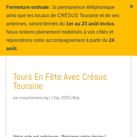
✕
Fermeture estivale
: la permanence téléphonique
ainsi que les locaux de CRÉSUS Touraine et de ses
antennes, seront fermés du
1er au 23 août inclus.
Nous restons pleinement mobilisés à vos côtés et
reprendrons notre accompagnement à partir du
24
août.
Tours En Fête Avec Crésus
Touraine
par
cresustouraine.org
|
J Sep, 2025
|
Blog
Votre aide est précieuse : Rejoignez notre équipe !