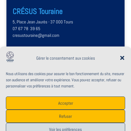
CRÉSUS Touraine
5, Place Jean Jaurès - 37 000 Tours
07 67 78 39 65
cresustouraine@gmail.com
Rencontrons-nous
Gérer le consentement aux cookies
Du lundi au venrdredi,
de 9h à 17h
Nous utilisons des cookies pour assurer le bon fonctionnement du site, mesurer
son audience et améliorer votre expérience. Vous pouvez accepter, refuser ou
Uniquement sur rendez-vous
personnaliser vos préférences à tout moment.
Accepter
Refuser
Contact – Newsletter
Mentions légales
Voir les préférences